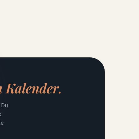
m Kalender.
t Du
d
ie