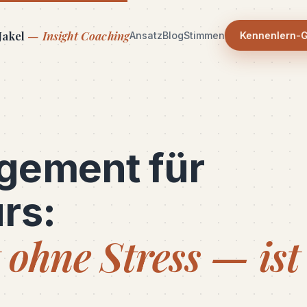
akel
— Insight Coaching
Ansatz
Blog
Stimmen
Kennenlern-
gement für
rs:
 ohne Stress — ist