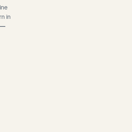
ine
rn in
 —