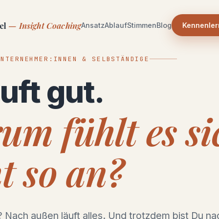
el
— Insight Coaching
Ansatz
Ablauf
Stimmen
Blog
Kennenle
UNTERNEHMER:INNEN & SELBSTÄNDIGE
uft gut.
m fühlt es si
t so an?
 Nach außen läuft alles. Und trotzdem bist Du na