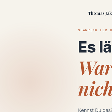
Thomas Jak
SPARRING FÜR 
Es lä
Waru
nich
Kennst Du das?