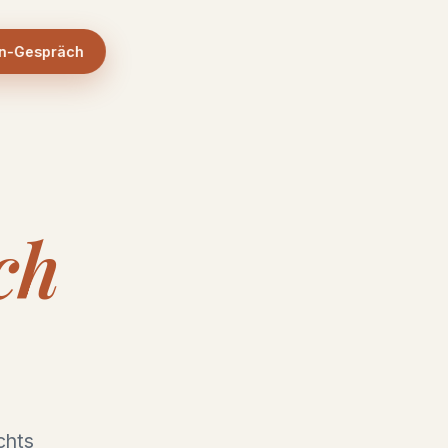
rn-Gespräch
ch
chts